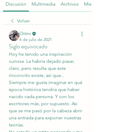
Discusión
Multimedia
Archivos
Miembros
Volver
Oitmi
6 de julio de 2021
Siglo equivocado
Hoy he tenido una inspiración 
curiosa. La habría dejado pasar, 
claro, pero resulta que este 
rinconcito existe, así que...
Siempre me gusta imaginar en qué 
época histórica tendría que haber 
nacido cada persona. Y con los 
escritores más, por supuesto. Así 
que se me pasó por la cabeza abrir 
una entrada para exponer nuestras 
teorías.
He estado un ratito pensando y me 