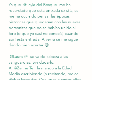
Ya que 
@Layla del Bosque
 me ha 
recordado que esta entrada existía, se 
me ha ocurrido pensar las épocas 
históricas que quedarían con las nuevas 
personitas que no se habían unido al 
foro (o que yo casi no conocía) cuando 
abrí esta entrada. A ver si se me sigue 
dando bien acertar 😉
@Laura 🌱
 se va de cabeza a las 
vanguardias. Sin dudarlo.
A 
@Zanne Ter
 la mando a la Edad 
Media escribiendo (o recitando, mejor 
dicho) leyendas. Con unos cuantos elfos 
pasándose por ahí.
Con 
@Irene-chan 🐾 
 dudo muchísimo, 
pongo realismo pero no lo tengo nada 
claro.
A 
@Burru
 y 
@Adrián  Sierra García 
 los 
veo muy bien en su tiempo.
A los demás creo que todavía no los 