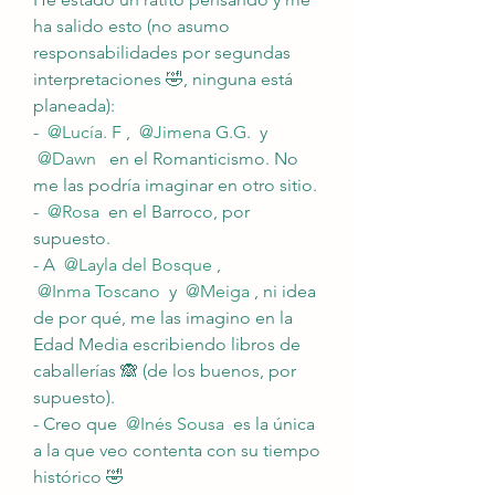
ha salido esto (no asumo 
responsabilidades por segundas 
interpretaciones 🤣, ninguna está 
planeada):
- 
@Lucía. F
, 
@Jimena G.G.
 y 
@Dawn 
 en el Romanticismo. No 
me las podría imaginar en otro sitio.
- 
@Rosa
 en el Barroco, por 
supuesto.
- A 
@Layla del Bosque
, 
@Inma Toscano
 y 
@Meiga
, ni idea 
de por qué, me las imagino en la 
Edad Media escribiendo libros de 
caballerías 🙈 (de los buenos, por 
supuesto).
- Creo que 
@Inés Sousa
 es la única 
a la que veo contenta con su tiempo 
histórico 🤣