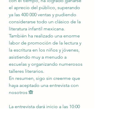
con el tiempo, ha logrado ganarse 
el aprecio del público, superando 
ya las 400 000 ventas y pudiendo 
considerarse todo un clásico de la 
literatura infantil mexicana.
También ha realizado una enorme 
labor de promoción de la lectura y 
la escritura en los niños y jóvenes, 
asistiendo muy a menudo a 
escuelas y organizando numerosos 
talleres literarios.
En resumen, sigo sin creerme que 
haya aceptado una entrevista con 
nosotros 
🙈
La entrevista dará inicio a las 10:00 
am de México (horario central) y las 
5:00 pm de España (horario 
peninsular). En ese momento 