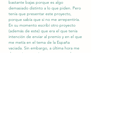
bastante bajas porque es algo 
demasiado distinto a lo que piden. Pero 
tenía que presentar este proyecto, 
porque sabía que si no me arrepentiría. 
En su momento escribí otro proyecto 
(además de este) que era el que tenía 
intención de enviar al premio y en el que 
me metía en el tema de la España 
vaciada. Sin embargo, a última hora me 
decanté por enviar este, porque al otro 
sentía que le faltaba alma. 
Pero bueno, ya veremos cómo va!!  
Y muchísima suerte a todas ♥
Gefällt mir
Weitere Kommentare anzeigen
Acerca de
Aquí trasladaremos todas las
entradas cerradas, por si algui
...
Leer más